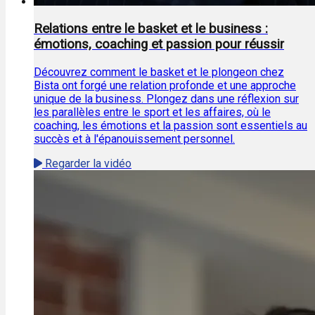
Relations entre le basket et le business :
émotions, coaching et passion pour réussir
Découvrez comment le basket et le plongeon chez
Bista ont forgé une relation profonde et une approche
unique de la business. Plongez dans une réflexion sur
les parallèles entre le sport et les affaires, où le
coaching, les émotions et la passion sont essentiels au
succès et à l'épanouissement personnel.
Regarder la vidéo