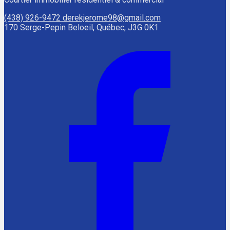
(438) 926-9472
derekjerome98@gmail.com
170 Serge-Pepin Beloeil, Québec, J3G 0K1