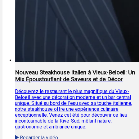
Nouveau Steakhouse Italien à Vieux-Beloeil: Un
Mix Époustouflant de Saveurs et de Décor
Découvrez le restaurant le plus magnifique du Vieux-
Beloeil avec une décoration moderne et un bar central
unique. Situé au bord de l'eau avec sa touche italienne,
notre steakhouse offre une expérience culinaire
exceptionnelle. Venez cet été pour découvrir ce lieu
incontournable de la Rive-Sud, mêlant nature,
gastronomie et ambiance unique.
Regarder la vidéo