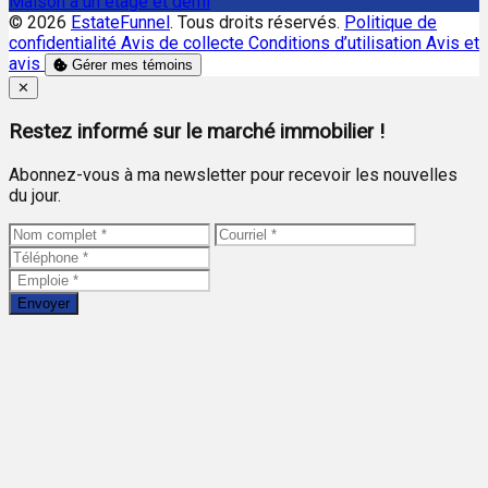
Maison à un étage et demi
© 2026
EstateFunnel
. Tous droits réservés.
Politique de
confidentialité
Avis de collecte
Conditions d’utilisation
Avis et
avis
Gérer mes témoins
Close
✕
Restez informé sur le marché immobilier !
Abonnez-vous à ma newsletter pour recevoir les nouvelles
du jour.
Envoyer