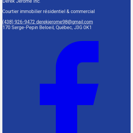
Dérek Jérôme Inc.
Courtier immobilier résidentiel & commercial
(438) 926-9472
derekjerome98@gmail.com
170 Serge-Pepin Beloeil, Québec, J3G 0K1