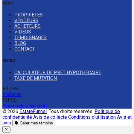
MENU
PROPRIETES
VENDEURS
ACHETEURS
VIDEOS
TEMOIGNAGES
BLOG
CONTACT
OUTILS
CALCULATEUR DE PRÊT HYPOTHÉCAIRE
TAXE DE MUTATION
VILLES
Richelieu
TYPES
Maison de plain-pied
© 2026
EstateFunnel
. Tous droits réservés.
Politique de
confidentialité
Avis de collecte
Conditions d’utilisation
Avis et
avis
Gérer mes témoins
Close
✕