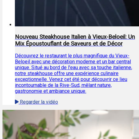
Nouveau Steakhouse Italien à Vieux-Beloeil: Un
Mix Époustouflant de Saveurs et de Décor
Découvrez le restaurant le plus magnifique du Vieux-
Beloeil avec une décoration moderne et un bar central
unique. Situé au bord de l'eau avec sa touche italienne,
notre steakhouse offre une expérience culinaire
exceptionnelle. Venez cet été pour découvrir ce lieu
incontournable de la Rive-Sud, mêlant nature,
gastronomie et ambiance unique.
Regarder la vidéo