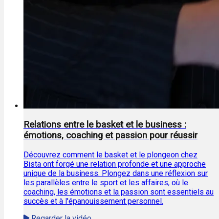
Relations entre le basket et le business :
émotions, coaching et passion pour réussir
Découvrez comment le basket et le plongeon chez
Bista ont forgé une relation profonde et une approche
unique de la business. Plongez dans une réflexion sur
les parallèles entre le sport et les affaires, où le
coaching, les émotions et la passion sont essentiels au
succès et à l'épanouissement personnel.
Regarder la vidéo