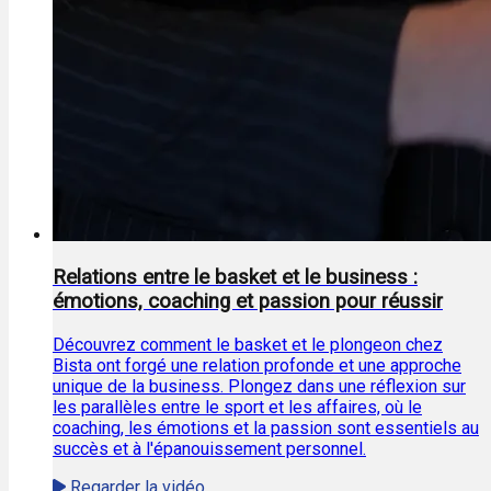
Relations entre le basket et le business :
émotions, coaching et passion pour réussir
Découvrez comment le basket et le plongeon chez
Bista ont forgé une relation profonde et une approche
unique de la business. Plongez dans une réflexion sur
les parallèles entre le sport et les affaires, où le
coaching, les émotions et la passion sont essentiels au
succès et à l'épanouissement personnel.
Regarder la vidéo