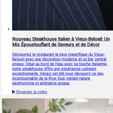
Nouveau Steakhouse Italien à Vieux-Beloeil: Un
Mix Époustouflant de Saveurs et de Décor
Découvrez le restaurant le plus magnifique du Vieux-
Beloeil avec une décoration moderne et un bar central
unique. Situé au bord de l'eau avec sa touche italienne,
notre steakhouse offre une expérience culinaire
exceptionnelle. Venez cet été pour découvrir ce lieu
incontournable de la Rive-Sud, mêlant nature,
gastronomie et ambiance unique.
Regarder la vidéo