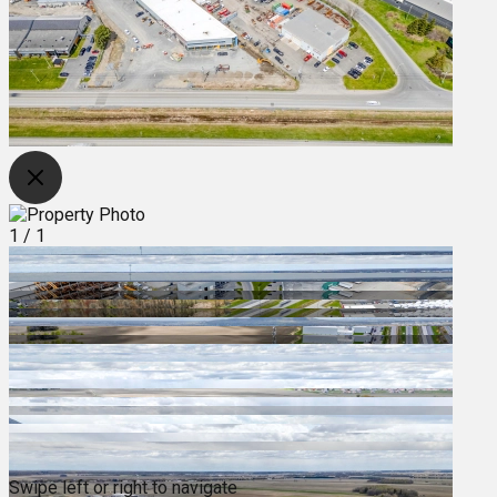
1
/
1
Swipe left or right to navigate