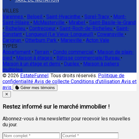
VILLES
Varennes
•
Beloeil
•
Saint-Hyacinthe
•
Sorel-Tracy
•
Mont-
Saint-Hilaire
•
McMasterville
•
Mirabel
•
Saint-Basile-le-Grand
•
Richelieu
•
Contrecoeur
•
Saint-Roch-de-Richelieu
•
Saint-
Constant
•
Longueuil (Le Vieux-Longueuil)
•
Cowansville
•
Carignan
•
Otterburn Park
•
Marieville
•
Acton Vale
TYPES
Appartement
•
Terrain
•
Condo commercial
•
Maison de plain-
pied
•
Maison à étages
•
Bâtisse commerciale/Bureau
•
Maison à un étage et demi
•
Duplex
•
Maison à paliers
multiples
© 2026
EstateFunnel
. Tous droits réservés.
Politique de
confidentialité
Avis de collecte
Conditions d’utilisation
Avis et
avis
Gérer mes témoins
Close
✕
Restez informé sur le marché immobilier !
Abonnez-vous à ma newsletter pour recevoir les nouvelles
du jour.