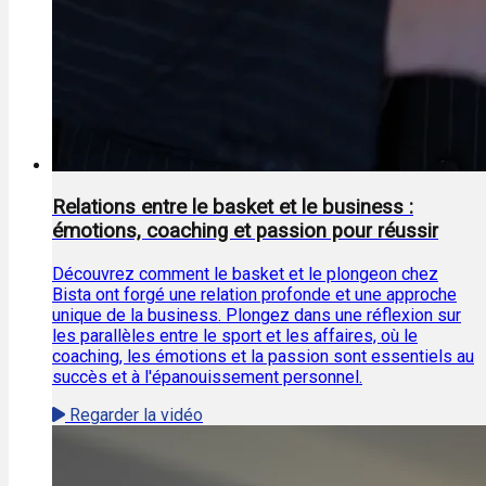
Relations entre le basket et le business :
émotions, coaching et passion pour réussir
Découvrez comment le basket et le plongeon chez
Bista ont forgé une relation profonde et une approche
unique de la business. Plongez dans une réflexion sur
les parallèles entre le sport et les affaires, où le
coaching, les émotions et la passion sont essentiels au
succès et à l'épanouissement personnel.
Regarder la vidéo