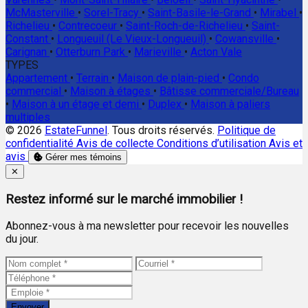
McMasterville
•
Sorel-Tracy
•
Saint-Basile-le-Grand
•
Mirabel
•
Richelieu
•
Contrecoeur
•
Saint-Roch-de-Richelieu
•
Saint-
Constant
•
Longueuil (Le Vieux-Longueuil)
•
Cowansville
•
Carignan
•
Otterburn Park
•
Marieville
•
Acton Vale
TYPES
Appartement
•
Terrain
•
Maison de plain-pied
•
Condo
commercial
•
Maison à étages
•
Bâtisse commerciale/Bureau
•
Maison à un étage et demi
•
Duplex
•
Maison à paliers
multiples
© 2026
EstateFunnel
. Tous droits réservés.
Politique de
confidentialité
Avis de collecte
Conditions d’utilisation
Avis et
avis
Gérer mes témoins
Close
✕
Restez informé sur le marché immobilier !
Abonnez-vous à ma newsletter pour recevoir les nouvelles
du jour.
Envoyer