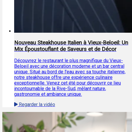
Nouveau Steakhouse Italien à Vieux-Beloeil: Un
Mix Époustouflant de Saveurs et de Décor
Découvrez le restaurant le plus magnifique du Vieux-
Beloeil avec une décoration moderne et un bar central
unique. Situé au bord de l'eau avec sa touche italienne,
notre steakhouse offre une expérience culinaire
exceptionnelle. Venez cet été pour découvrir ce lieu
incontournable de la Rive-Sud, mêlant nature,
gastronomie et ambiance unique.
Regarder la vidéo