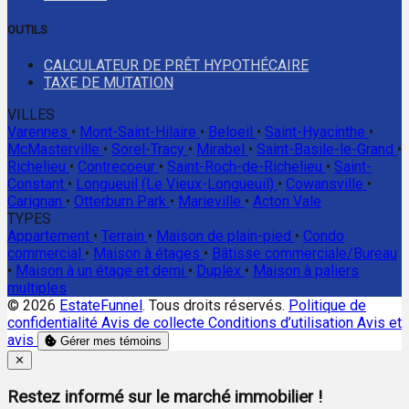
OUTILS
CALCULATEUR DE PRÊT HYPOTHÉCAIRE
TAXE DE MUTATION
VILLES
Varennes
•
Mont-Saint-Hilaire
•
Beloeil
•
Saint-Hyacinthe
•
McMasterville
•
Sorel-Tracy
•
Mirabel
•
Saint-Basile-le-Grand
•
Richelieu
•
Contrecoeur
•
Saint-Roch-de-Richelieu
•
Saint-
Constant
•
Longueuil (Le Vieux-Longueuil)
•
Cowansville
•
Carignan
•
Otterburn Park
•
Marieville
•
Acton Vale
TYPES
Appartement
•
Terrain
•
Maison de plain-pied
•
Condo
commercial
•
Maison à étages
•
Bâtisse commerciale/Bureau
•
Maison à un étage et demi
•
Duplex
•
Maison à paliers
multiples
© 2026
EstateFunnel
. Tous droits réservés.
Politique de
confidentialité
Avis de collecte
Conditions d’utilisation
Avis et
avis
Gérer mes témoins
Close
✕
Restez informé sur le marché immobilier !