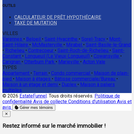
OUTILS
CALCULATEUR DE PRÊT HYPOTHÉCAIRE
TAXE DE MUTATION
VILLES
Varennes
•
Beloeil
•
Saint-Hyacinthe
•
Sorel-Tracy
•
Mont-
Saint-Hilaire
•
McMasterville
•
Mirabel
•
Saint-Basile-le-Grand
•
Richelieu
•
Contrecoeur
•
Saint-Roch-de-Richelieu
•
Saint-
Constant
•
Longueuil (Le Vieux-Longueuil)
•
Cowansville
•
Carignan
•
Otterburn Park
•
Marieville
•
Acton Vale
TYPES
Appartement
•
Terrain
•
Condo commercial
•
Maison de plain-
pied
•
Maison à étages
•
Bâtisse commerciale/Bureau
•
Maison à un étage et demi
•
Duplex
•
Maison à paliers
multiples
© 2026
EstateFunnel
. Tous droits réservés.
Politique de
confidentialité
Avis de collecte
Conditions d’utilisation
Avis et
avis
Gérer mes témoins
Close
✕
Restez informé sur le marché immobilier !