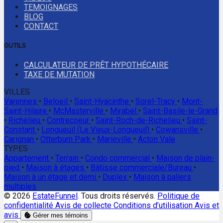
TEMOIGNAGES
BLOG
CONTACT
OUTILS
CALCULATEUR DE PRÊT HYPOTHÉCAIRE
TAXE DE MUTATION
VILLES
Varennes
•
Beloeil
•
Saint-Hyacinthe
•
Sorel-Tracy
•
Mont-
Saint-Hilaire
•
McMasterville
•
Mirabel
•
Saint-Basile-le-Grand
•
Richelieu
•
Contrecoeur
•
Saint-Roch-de-Richelieu
•
Saint-
Constant
•
Longueuil (Le Vieux-Longueuil)
•
Cowansville
•
Carignan
•
Otterburn Park
•
Marieville
•
Acton Vale
TYPES
Appartement
•
Terrain
•
Condo commercial
•
Maison de plain-
pied
•
Maison à étages
•
Bâtisse commerciale/Bureau
•
Maison à un étage et demi
•
Duplex
•
Maison à paliers
multiples
© 2026
EstateFunnel
. Tous droits réservés.
Politique de
confidentialité
Avis de collecte
Conditions d’utilisation
Avis et
avis
Gérer mes témoins